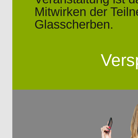
Mitwirken der Teil
Glasscherben.
Vers